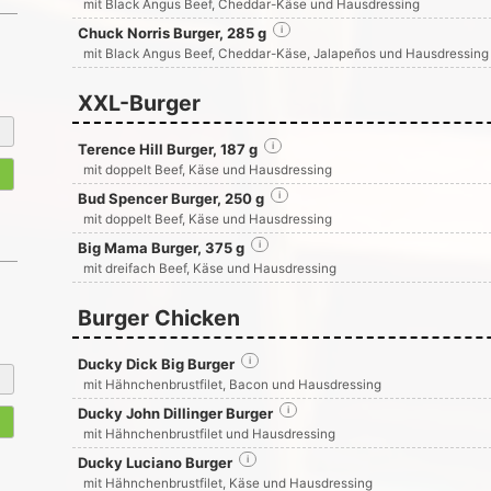
mit Black Angus Beef, Cheddar-Käse und Hausdressing
Chuck Norris Burger, 285 g
i
mit Black Angus Beef, Cheddar-Käse, Jalapeños und Hausdressing
XXL-Burger
Terence Hill Burger, 187 g
i
mit doppelt Beef, Käse und Hausdressing
Bud Spencer Burger, 250 g
i
mit doppelt Beef, Käse und Hausdressing
Big Mama Burger, 375 g
i
mit dreifach Beef, Käse und Hausdressing
Burger Chicken
Ducky Dick Big Burger
i
mit Hähnchenbrustfilet, Bacon und Hausdressing
Ducky John Dillinger Burger
i
mit Hähnchenbrustfilet und Hausdressing
Ducky Luciano Burger
i
mit Hähnchenbrustfilet, Käse und Hausdressing