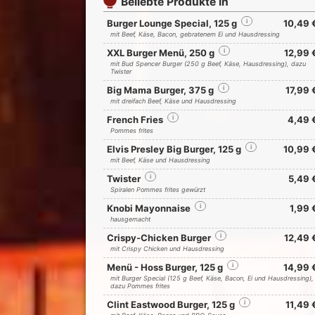
Beliebte Produkte in
Burger Lounge Special, 125 g
i
10,49 
mit Beef, Käse, Bacon, gebratenem Ei und Hausdressing
XXL Burger Menü, 250 g
i
12,99 
mit Bud Spencer Burger (250 g Beef, Käse, Hausdressing), dazu
Twister
Big Mama Burger, 375 g
i
17,99 
mit dreifach Beef, Käse und Hausdressing
French Fries
i
4,49 
Pommes frites
Elvis Presley Big Burger, 125 g
i
10,99 
mit Beef, Käse und Hausdressing
Twister
i
5,49 
Spiralen Pommes frites gewürzt
Knobi Mayonnaise
i
1,99 
hausgemacht
Crispy-Chicken Burger
i
12,49 
mit Crispy Chicken und Hausdressing
Menü - Hoss Burger, 125 g
i
14,99 
mit Burger Special (125 g Beef, Käse, Bacon, Ei und Hausdressing),
dazu Pommes frites
Clint Eastwood Burger, 125 g
i
11,49 