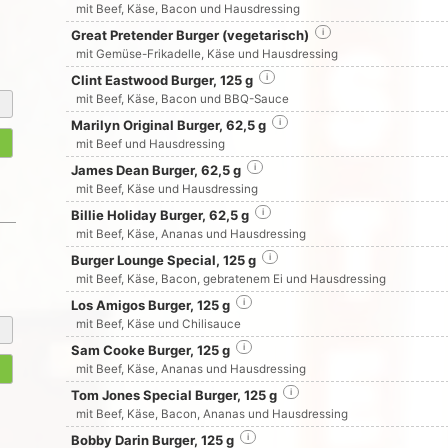
mit Beef, Käse, Bacon und Hausdressing
Great Pretender Burger (vegetarisch)
i
mit Gemüse-Frikadelle, Käse und Hausdressing
Clint Eastwood Burger, 125 g
i
mit Beef, Käse, Bacon und BBQ-Sauce
Marilyn Original Burger, 62,5 g
i
mit Beef und Hausdressing
James Dean Burger, 62,5 g
i
mit Beef, Käse und Hausdressing
Billie Holiday Burger, 62,5 g
i
mit Beef, Käse, Ananas und Hausdressing
Burger Lounge Special, 125 g
i
mit Beef, Käse, Bacon, gebratenem Ei und Hausdressing
Los Amigos Burger, 125 g
i
mit Beef, Käse und Chilisauce
Sam Cooke Burger, 125 g
i
mit Beef, Käse, Ananas und Hausdressing
Tom Jones Special Burger, 125 g
i
mit Beef, Käse, Bacon, Ananas und Hausdressing
Bobby Darin Burger, 125 g
i