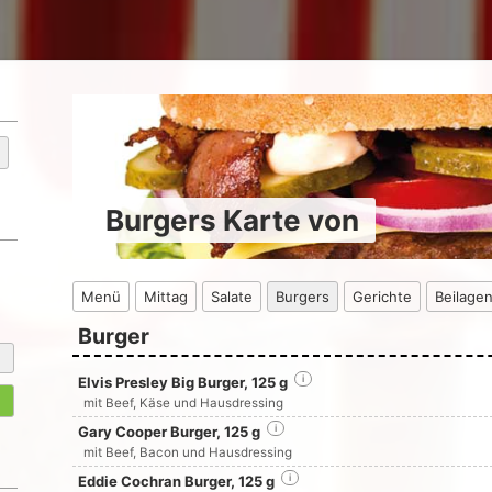
Burgers Karte von
Menü
Mittag
Salate
Burgers
Gerichte
Beilage
Burger
Elvis Presley Big Burger, 125 g
i
mit Beef, Käse und Hausdressing
Gary Cooper Burger, 125 g
i
mit Beef, Bacon und Hausdressing
Eddie Cochran Burger, 125 g
i