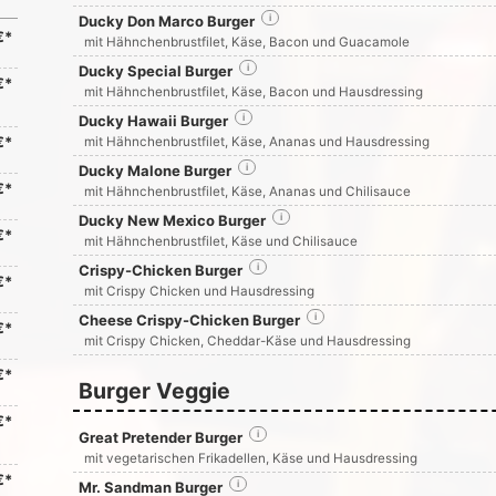
Ducky Don Marco Burger
i
€*
mit Hähnchenbrustfilet, Käse, Bacon und Guacamole
Ducky Special Burger
i
€*
mit Hähnchenbrustfilet, Käse, Bacon und Hausdressing
Ducky Hawaii Burger
i
€*
mit Hähnchenbrustfilet, Käse, Ananas und Hausdressing
Ducky Malone Burger
i
€*
mit Hähnchenbrustfilet, Käse, Ananas und Chilisauce
Ducky New Mexico Burger
i
€*
mit Hähnchenbrustfilet, Käse und Chilisauce
Crispy-Chicken Burger
i
€*
mit Crispy Chicken und Hausdressing
Cheese Crispy-Chicken Burger
i
€*
mit Crispy Chicken, Cheddar-Käse und Hausdressing
€*
Burger Veggie
€*
Great Pretender Burger
i
mit vegetarischen Frikadellen, Käse und Hausdressing
€*
Mr. Sandman Burger
i