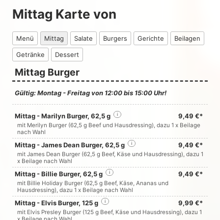
Mittag Karte von
Menü
Mittag
Salate
Burgers
Gerichte
Beilagen
Getränke
Dessert
Mittag Burger
Gültig: Montag - Freitag von 12:00 bis 15:00 Uhr!
Mittag - Marilyn Burger, 62,5 g
i
9,49 €*
mit Merilyn Burger (62,5 g Beef und Hausdressing), dazu 1 x Beilage
nach Wahl
Mittag - James Dean Burger, 62,5 g
i
9,49 €*
mit James Dean Burger (62,5 g Beef, Käse und Hausdressing), dazu 1
x Beilage nach Wahl
Mittag - Billie Burger, 62,5 g
i
9,49 €*
mit Billie Holiday Burger (62,5 g Beef, Käse, Ananas und
Hausdressing), dazu 1 x Beilage nach Wahl
Mittag - Elvis Burger, 125 g
i
9,99 €*
mit Elvis Presley Burger (125 g Beef, Käse und Hausdressing), dazu 1
x Beilage nach Wahl