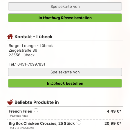
Speisekarte von
In
Hamburg Rissen
bestellen
Kontakt - Lübeck
Burger Lounge - Lübeck
Ziegelstraße 36
23556 Lübeck
Tel.: 0451-70997831
Speisekarte von
In
Lübeck
bestellen
Beliebte Produkte in
French Fries
i
4,49 €*
Pommes frites
Big Box Chicken Crossies, 25 Stück
i
20,99 €*
mit 2 x Chilisaucen