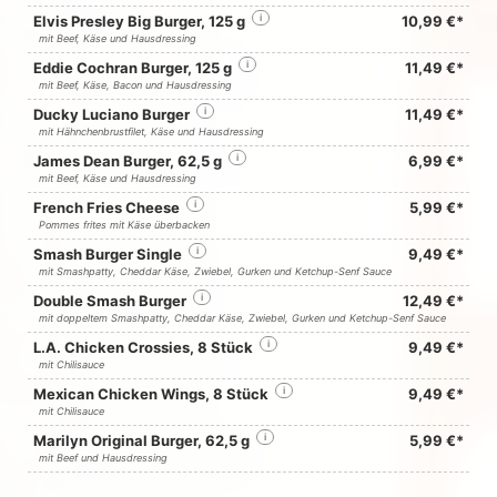
Elvis Presley Big Burger, 125 g
i
10,99 €*
mit Beef, Käse und Hausdressing
Eddie Cochran Burger, 125 g
i
11,49 €*
mit Beef, Käse, Bacon und Hausdressing
Ducky Luciano Burger
i
11,49 €*
mit Hähnchenbrustfilet, Käse und Hausdressing
James Dean Burger, 62,5 g
i
6,99 €*
mit Beef, Käse und Hausdressing
French Fries Cheese
i
5,99 €*
Pommes frites mit Käse überbacken
Smash Burger Single
i
9,49 €*
mit Smashpatty, Cheddar Käse, Zwiebel, Gurken und Ketchup-Senf Sauce
Double Smash Burger
i
12,49 €*
mit doppeltem Smashpatty, Cheddar Käse, Zwiebel, Gurken und Ketchup-Senf Sauce
L.A. Chicken Crossies, 8 Stück
i
9,49 €*
mit Chilisauce
Mexican Chicken Wings, 8 Stück
i
9,49 €*
mit Chilisauce
Marilyn Original Burger, 62,5 g
i
5,99 €*
mit Beef und Hausdressing