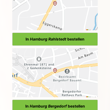
In
Hamburg Rahlstedt
bestellen
In
Hamburg Bergedorf
bestellen