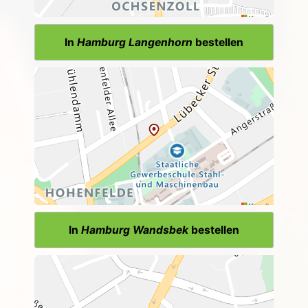
In
Hamburg Langenhorn
bestellen
In
Hamburg Wandsbek
bestellen